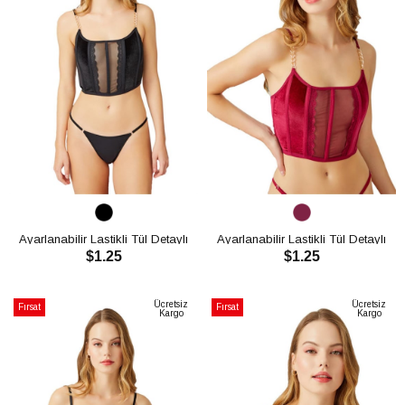
Ayarlanabilir Lastikli Tül Detaylı
Ayarlanabilir Lastikli Tül Detaylı
$1.25
$1.25
Kadın Kadife Bralet CH1043
Kadın Kadife Bralet CH1043
SEPETE EKLE
SEPETE EKLE
Ücretsiz
Ücretsiz
Fırsat
Fırsat
Kargo
Kargo
Ürünü
Ürünü