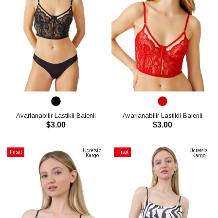
Ayarlanabilir Lastikli Balenli
Ayarlanabilir Lastikli Balenli
$3.00
$3.00
Transparan Dantelli Bralet CH1040
Transparan Dantelli Bralet CH1040
SEPETE EKLE
SEPETE EKLE
Ücretsiz
Ücretsiz
Fırsat
Fırsat
Kargo
Kargo
Ürünü
Ürünü