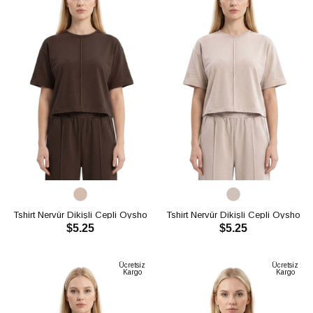
Tshirt Nervür Dikişli Cepli Oysho
Tshirt Nervür Dikişli Cepli Oysho
$5.25
$5.25
CH3019
CH3019
SEPETE EKLE
SEPETE EKLE
Ücretsiz
Ücretsiz
Kargo
Kargo