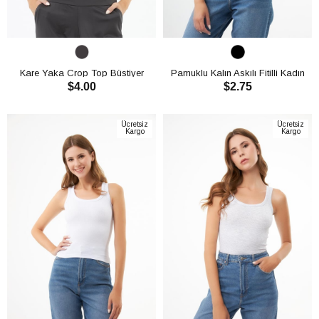
Kare Yaka Crop Top Büstiyer
Pamuklu Kalın Askılı Fitilli Kadın
$4.00
$2.75
CH1759
Atlet CH1761
SEPETE EKLE
SEPETE EKLE
Ücretsiz
Ücretsiz
Kargo
Kargo