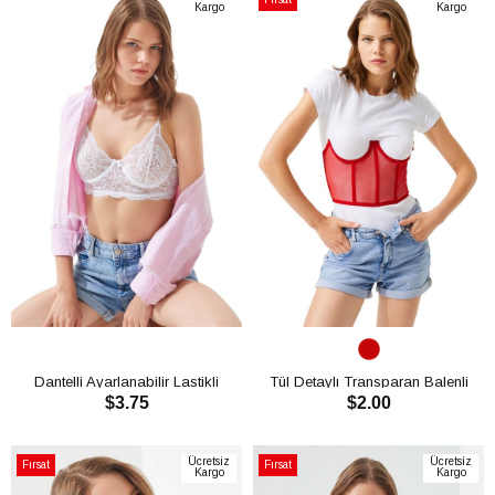
Kargo
Kargo
Ürünü
Dantelli Ayarlanabilir Lastikli
Tül Detaylı Transparan Balenli
$3.75
$2.00
Balenli Bralet Sütyen CH1022
Kadın Büstiyer Bralet CH1024
SEPETE EKLE
SEPETE EKLE
Ücretsiz
Ücretsiz
Fırsat
Fırsat
Kargo
Kargo
Ürünü
Ürünü