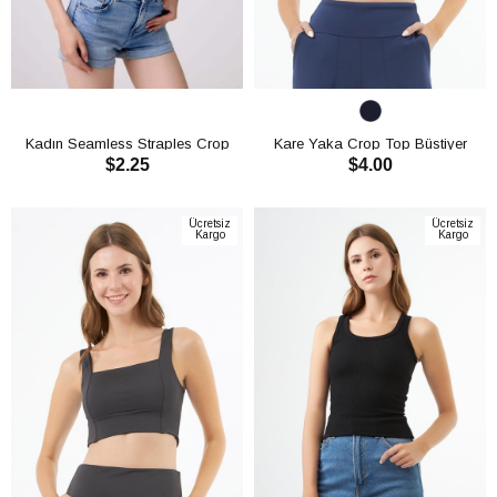
Kadın Seamless Straples Crop
Kare Yaka Crop Top Büstiyer
$2.25
$4.00
CH1087
CH1759
SEPETE EKLE
SEPETE EKLE
Ücretsiz
Ücretsiz
Kargo
Kargo