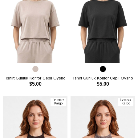
Tshirt Günlük Konfor Cepli Oysho
Tshirt Günlük Konfor Cepli Oysho
$5.00
$5.00
CH3017
CH3017
SEPETE EKLE
SEPETE EKLE
Ücretsiz
Ücretsiz
Kargo
Kargo