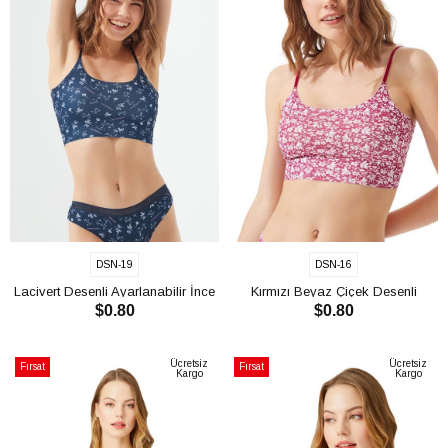
DSN-19
DSN-16
Lacivert Desenli Ayarlanabilir İnce
Kırmızı Beyaz Çiçek Desenli
$0.80
$0.80
Askılı Lazer Kesim Kadın Crop
Ayarlanabilir İnce Askılı Lazer
Büstiyer CH1753
Kesim Kadın Crop Büstiyer
SEPETE EKLE
SEPETE EKLE
CH1753
Ücretsiz
Ücretsiz
Fırsat
Fırsat
Kargo
Kargo
Ürünü
Ürünü