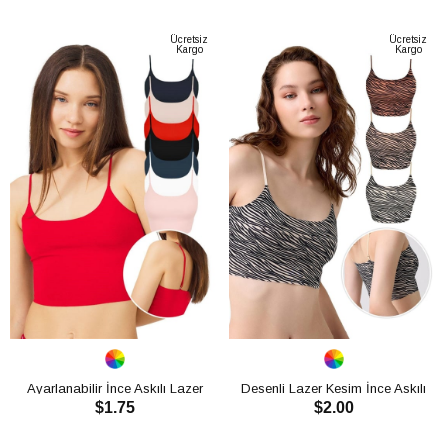
CH1752
CH1752
SEPETE EKLE
SEPETE EKLE
Ücretsiz
Ücretsiz
Kargo
Kargo
Ayarlanabilir İnce Askılı Lazer
Desenli Lazer Kesim İnce Askılı
$1.75
$2.00
Kesim Kadın Crop Büstiyer
Crop Top CH1760
CH1752
SEPETE EKLE
SEPETE EKLE