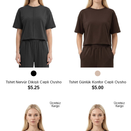
Tshirt Nervür Dikişli Cepli Oysho
Tshirt Günlük Konfor Cepli Oysho
$5.25
$5.00
CH3019
CH3017
SEPETE EKLE
SEPETE EKLE
Ücretsiz
Ücretsiz
Kargo
Kargo