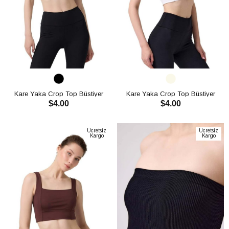
Kare Yaka Crop Top Büstiyer
Kare Yaka Crop Top Büstiyer
$4.00
$4.00
CH1759
CH1759
SEPETE EKLE
SEPETE EKLE
Ücretsiz
Ücretsiz
Kargo
Kargo