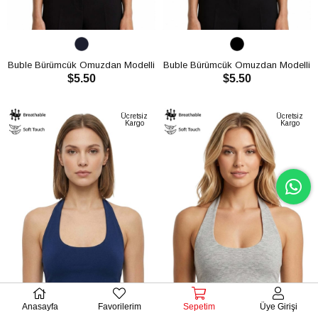
Buble Bürümcük Omuzdan Modelli
Buble Bürümcük Omuzdan Modelli
$5.50
$5.50
Crop CH3011
Crop CH3011
SEPETE EKLE
SEPETE EKLE
Ücretsiz
Ücretsiz
Kargo
Kargo
Anasayfa
Favorilerim
Sepetim
Üye Girişi