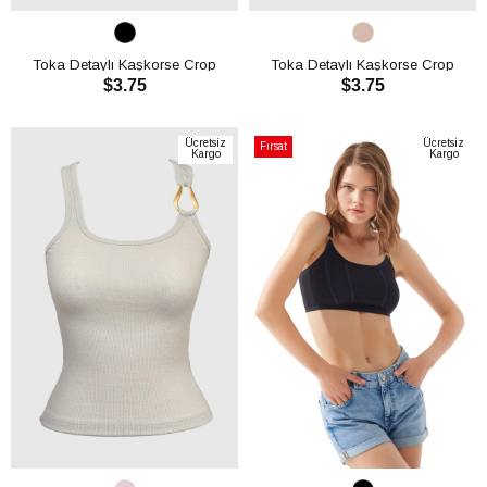
Toka Detaylı Kaşkorse Crop
Toka Detaylı Kaşkorse Crop
$3.75
$3.75
CH1762
CH1762
SEPETE EKLE
SEPETE EKLE
Ücretsiz
Ücretsiz
Fırsat
Kargo
Kargo
Ürünü