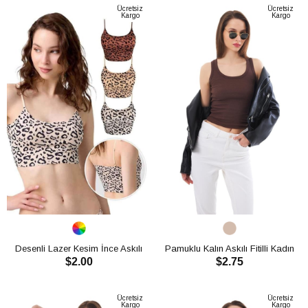
Ücretsiz
Ücretsiz
Kargo
Kargo
Desenli Lazer Kesim İnce Askılı
Pamuklu Kalın Askılı Fitilli Kadın
$2.00
$2.75
Crop Top CH1760
Atlet CH1761
SEPETE EKLE
SEPETE EKLE
Ücretsiz
Ücretsiz
Kargo
Kargo