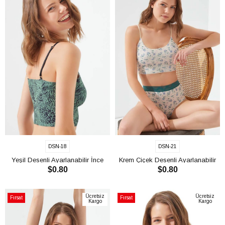
DSN-18
DSN-21
Yeşil Desenli Ayarlanabilir İnce
Krem Çiçek Desenli Ayarlanabilir
$0.80
$0.80
Askılı Lazer Kesim Kadın Crop
İnce Askılı Lazer Kesim Kadın Crop
Büstiyer CH1753
Büstiyer CH1753
SEPETE EKLE
SEPETE EKLE
Ücretsiz
Ücretsiz
Fırsat
Fırsat
Kargo
Kargo
Ürünü
Ürünü