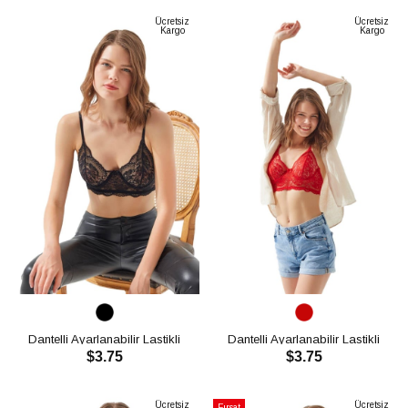
Ücretsiz
Ücretsiz
Kargo
Kargo
Dantelli Ayarlanabilir Lastikli
Dantelli Ayarlanabilir Lastikli
$3.75
$3.75
Balenli Bralet Sütyen CH1022
Balenli Bralet Sütyen CH1022
SEPETE EKLE
SEPETE EKLE
Ücretsiz
Ücretsiz
Fırsat