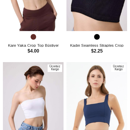
Kare Yaka Crop Top Büstiyer
Kadın Seamless Straples Crop
$4.00
$2.25
CH1759
CH1087
SEPETE EKLE
SEPETE EKLE
Ücretsiz
Ücretsiz
Kargo
Kargo