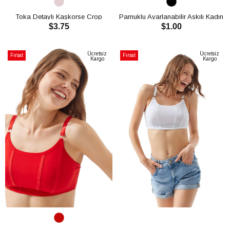
Toka Detaylı Kaşkorse Crop
Pamuklu Ayarlanabilir Askılı Kadın
$3.75
$1.00
CH1762
Bralet Büstiyer CH1019
SEPETE EKLE
SEPETE EKLE
Ücretsiz
Ücretsiz
Fırsat
Fırsat
Kargo
Kargo
Ürünü
Ürünü