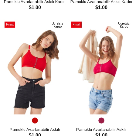
Pamuklu Ayarlanabilir Askılı Kadın
Pamuklu Ayarlanabilir Askılı Kadın
$1.00
$1.00
Bralet Büstiyer CH1019
Bralet Büstiyer CH1019
SEPETE EKLE
SEPETE EKLE
Ücretsiz
Ücretsiz
Fırsat
Fırsat
Kargo
Kargo
Ürünü
Ürünü
Pamuklu Ayarlanabilir Askılı
Pamuklu Ayarlanabilir Askılı
$1.00
$1.00
Fermuarlı Bralet Büstiyer CH1020
Fermuarlı Bralet Büstiyer CH1020