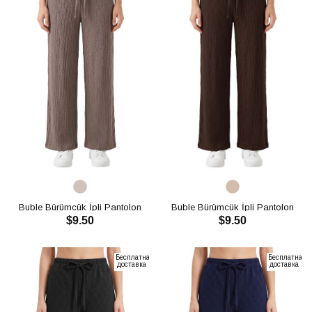
Buble Bürümcük İpli Pantolon
Buble Bürümcük İpli Pantolon
$9.50
$9.50
CH3014
CH3014
В КОРЗИНУ
В КОРЗИНУ
Бесплатная
Бесплатная
доставка
доставка