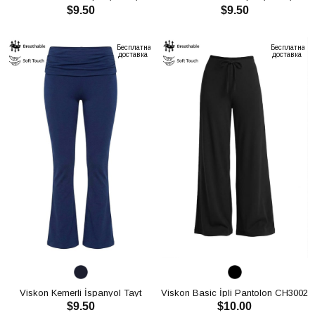
$9.50
$9.50
CH3001
CH3001
В КОРЗИНУ
В КОРЗИНУ
Бесплатная
Бесплатная
доставка
доставка
Viskon Kemerli İspanyol Tayt
Viskon Basic İpli Pantolon CH3002
$9.50
$10.00
CH3001