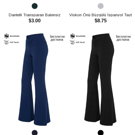
Dantelli Transparan Balensiz
Viskon Önü Büzgülü İspanyol Tayt
$3.00
$8.75
Kadın Sütyen Takımı CH1803
CH3000
В КОРЗИНУ
В КОРЗИНУ
Бесплатная
Бесплатная
доставка
доставка