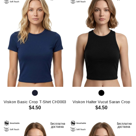
Viskon Basic Crop T-Shirt CH3003
Viskon Halter Vucut Saran Crop
$4.50
$4.50
CH3004
В КОРЗИНУ
В КОРЗИНУ
Бесплатная
Бесплатная
доставка
доставка