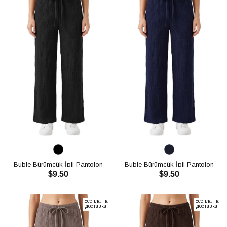
Buble Bürümcük İpli Pantolon
Buble Bürümcük İpli Pantolon
$9.50
$9.50
CH3014
CH3014
В КОРЗИНУ
В КОРЗИНУ
Бесплатная
Бесплатная
доставка
доставка