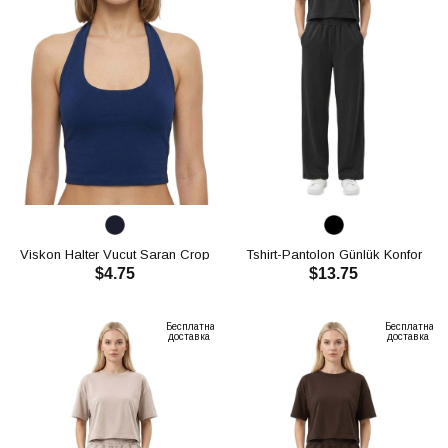
Viskon Halter Vucut Saran Crop
Tshirt-Pantolon Günlük Konfor
$4.75
$13.75
CH3005
Cepli Oysho Takım CH3006
В КОРЗИНУ
В КОРЗИНУ
Бесплатная
Бесплатная
доставка
доставка